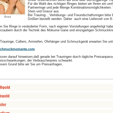
Für die Wahl des richtigen Ringes bieten wir Ihnen ein um
Partnerringe und jede Menge Kombinationsmöglichkeiten. W
Stein und Gravur aus.
Bei Trauring- , Verlobungs- und Freundschaftsringen bitte
Braut
Größen bestellt werden. Daher auch eine Lieferzeit von 8
n Sie Ringe in veränderter Form, nach eigenen Vorstellungen angefertigt ha
erzaubern durch die Technik des Mokume Gane und einzigartigen Schmuckkre
 Trauringe, Colliers, Armreifen, Ohrhänger und Schmuckgerät erwarten Sie unt
chmuckmomente.com
ssen darauf hinweisen,daß gerade bei Trauringen durch tägliche Preisanpass
eisschwankungen, der Verbraucherpreis schwankt.
esem Grund bitte wir Sie um Preisanfragen.
ßgold
bgold
olor
adium