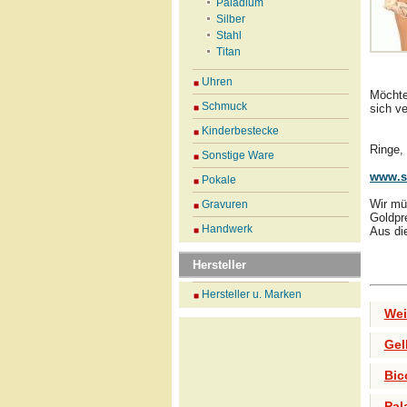
Paladium
Silber
Stahl
Titan
Uhren
Möchte
Schmuck
sich v
Kinderbestecke
Ringe,
Sonstige Ware
www.s
Pokale
Wir mü
Gravuren
Goldpr
Handwerk
Aus di
Hersteller
Hersteller u. Marken
Wei
Gel
Bic
Pal