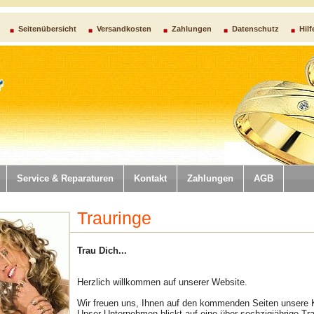
Seitenübersicht
Versandkosten
Zahlungen
Datenschutz
Hilf
Service & Reparaturen
Kontakt
Zahlungen
AGB
Trauringe
Trau Dich...
Herzlich willkommen auf unserer Website.
Wir freuen uns, Ihnen auf den kommenden Seiten unsere Ko
Unser Unternehmen blickt auf eine über sechzigjährige Tra