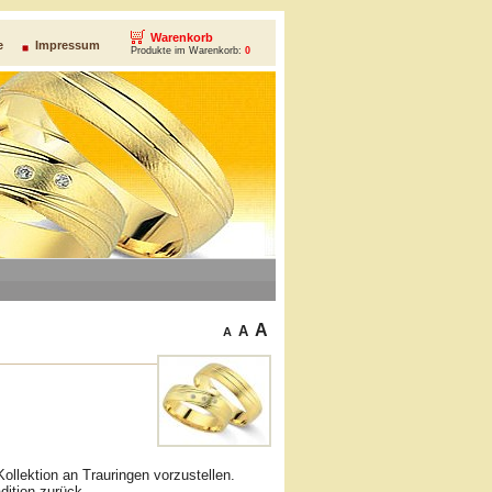
Warenkorb
e
Impressum
Produkte im Warenkorb:
0
A
A
A
llektion an Trauringen vorzustellen.
dition zurück.