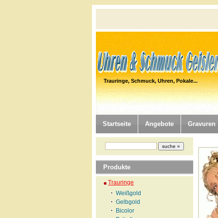
Trauringe, Schmuck, Uhren, Pokale...
Startseite
Angebote
Gravuren
Produkte
Trauringe
Weißgold
Gelbgold
Bicolor