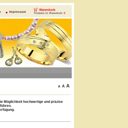
Warenkorb
e
Impressum
Produkte im Warenkorb:
0
A
A
A
ie Möglichkeit hochwertige und präzise
führen.
Verfügung.