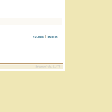
« zurück
drucken
Seitenaufrufe: 81477