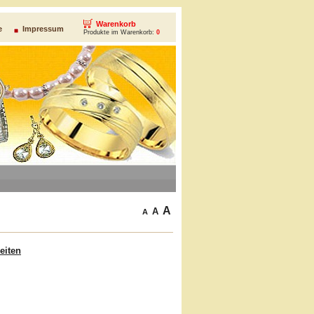
Warenkorb
e
Impressum
Produkte im Warenkorb:
0
A
A
A
eiten