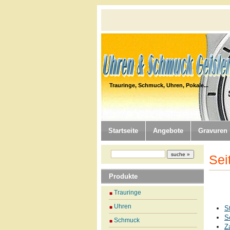
Trauringe, Schmuck, Uhren, Pokale...
Startseite
Angebote
Gravuren
Sei
Produkte
Trauringe
Uhren
S
S
Schmuck
Z