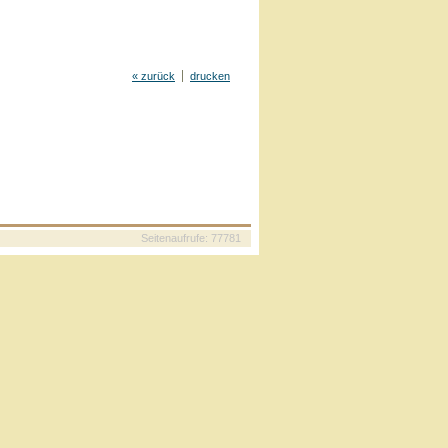
« zurück
drucken
Seitenaufrufe: 77781